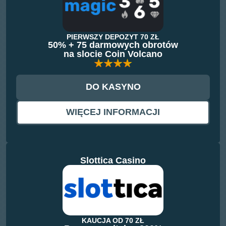
PIERWSZY DEPOZYT 70 ZŁ
50% + 75 darmowych obrotów
na slocie Coin Volcano
DO KASYNO
WIĘCEJ INFORMACJI
Slottica Casino
KAUCJA OD 70 ZŁ