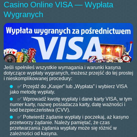
Casino Online VISA — Wypłata
Wygranych
Jeśli spełniłeś wszystkie wymagania i warunki kasyna
dotyczące wypłaty wygranych, możesz przejść do tej prostej
i nieskomplikowanej procedury:
✅ Przejdź do „Kasjer” lub „Wypłata” i wybierz VISA
jako metodę wypłaty.
✅ Wprowadź kwotę wypłaty i dane karty VISA, w tym
numer karty, nazwę posiadacza karty, datę ważności i
kod bezpieczeństwa (CVV).
✅ Potwierdź żądanie wypłaty i poczekaj, aż kasyno
przetworzy żądanie. Należy pamiętać, że czas
przetwarzania żądania wypłaty może się różnić w
zależności od kasyna.