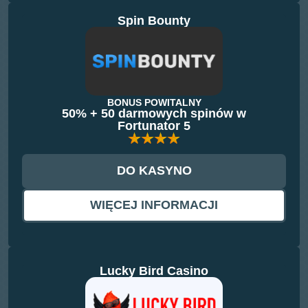
Spin Bounty
BONUS POWITALNY
50% + 50 darmowych spinów w
Fortunator 5
DO KASYNO
WIĘCEJ INFORMACJI
Lucky Bird Casino