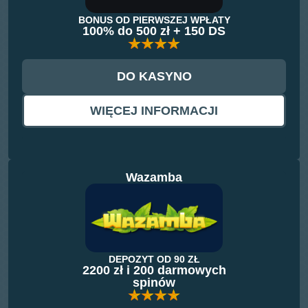
BONUS OD PIERWSZEJ WPŁATY
100% do 500 zł + 150 DS
DO KASYNO
WIĘCEJ INFORMACJI
Wazamba
DEPOZYT OD 90 ZŁ
2200 zł i 200 darmowych
spinów