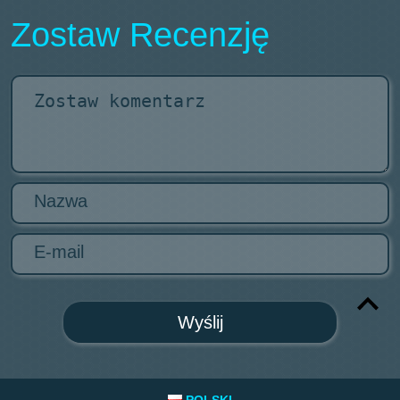
Zostaw Recenzję
POLSKI