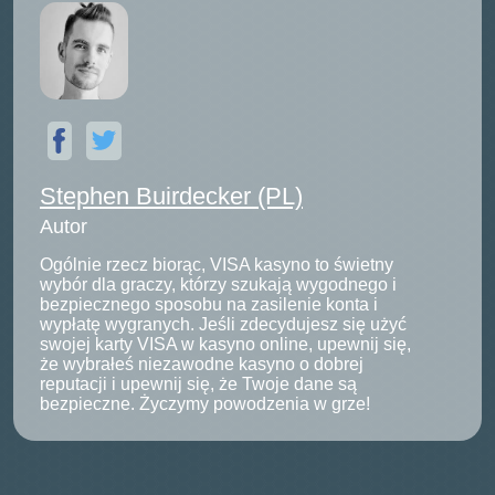
Stephen Buirdecker (PL)
Autor
Ogólnie rzecz biorąc, VISA kasyno to świetny
wybór dla graczy, którzy szukają wygodnego i
bezpiecznego sposobu na zasilenie konta i
wypłatę wygranych. Jeśli zdecydujesz się użyć
swojej karty VISA w kasyno online, upewnij się,
że wybrałeś niezawodne kasyno o dobrej
reputacji i upewnij się, że Twoje dane są
bezpieczne. Życzymy powodzenia w grze!