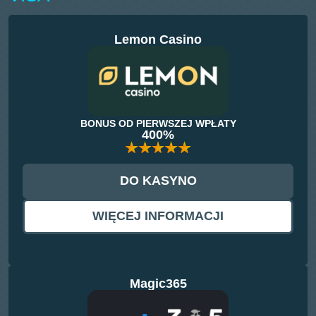
Lemon Casino
BONUS OD PIERWSZEJ WPŁATY
400%
DO KASYNO
WIĘCEJ INFORMACJI
Magic365