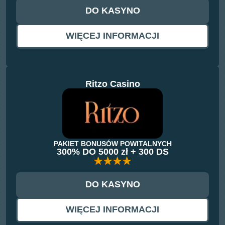
DO KASYNO
WIĘCEJ INFORMACJI
Ritzo Сasino
PAKIET BONUSÓW POWITALNYCH
300% DO 5000 zł + 300 DS
DO KASYNO
WIĘCEJ INFORMACJI