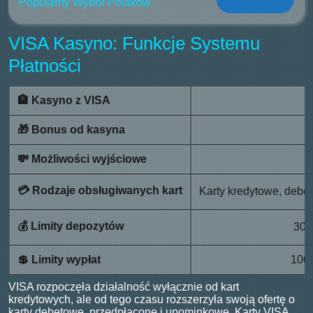
Popularny Wybór Polaków
Najlepszy Wybór Kasyno Online VISA
VISA Kasyno: Funkcje Systemu
VISA Kasyno: Funkcje Systemu Płatności
Płatności
VISA Casino — Instrukcja Wpłaty
Casino Online VISA — Wypłata Wygranych
🏦 Kasyno z VISA
Bonusy W VISA Kasyno
🎁 Bonus od kasyna
Alternatywne Systemy Płatności
💸 Możliwości wyjściowe
Zalety I Wady
Pytania I Odpowiedzi
💳 Rodzaje obsługiwanych kart
Karty kredytowe, debe
💰 Limity depozytów
30 
💲 Limity wypłat
100 
VISA rozpoczęła działalność wyłącznie od kart
kredytowych, ale od tego czasu rozszerzyła swoją ofertę o
karty debetowe, przedpłacone i upominkowe. Karty VISA