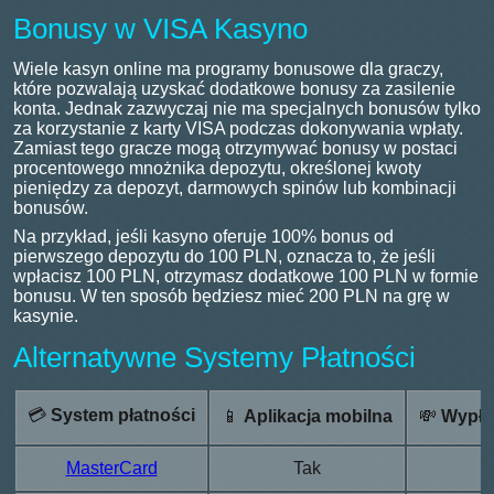
Bonusy w VISA Kasyno
Wiele kasyn online ma programy bonusowe dla graczy,
które pozwalają uzyskać dodatkowe bonusy za zasilenie
konta. Jednak zazwyczaj nie ma specjalnych bonusów tylko
za korzystanie z karty VISA podczas dokonywania wpłaty.
Zamiast tego gracze mogą otrzymywać bonusy w postaci
procentowego mnożnika depozytu, określonej kwoty
pieniędzy za depozyt, darmowych spinów lub kombinacji
bonusów.
Na przykład, jeśli kasyno oferuje 100% bonus od
pierwszego depozytu do 100 PLN, oznacza to, że jeśli
wpłacisz 100 PLN, otrzymasz dodatkowe 100 PLN w formie
bonusu. W ten sposób będziesz mieć 200 PLN na grę w
kasynie.
Alternatywne Systemy Płatności
💳
System płatności
📱
Aplikacja mobilna
💸
Wypła
MasterCard
Tak