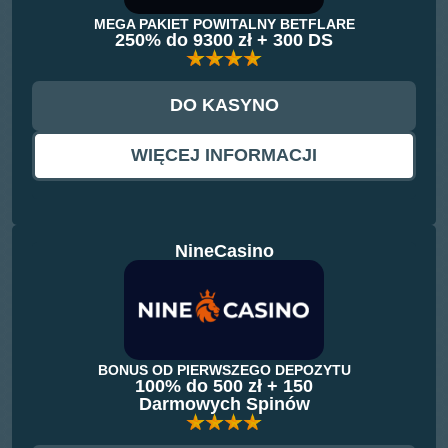
MEGA PAKIET POWITALNY BETFLARE
250% do 9300 zł + 300 DS
DO KASYNO
WIĘCEJ INFORMACJI
NineCasino
BONUS OD PIERWSZEGO DEPOZYTU
100% do 500 zł + 150
Darmowych Spinów