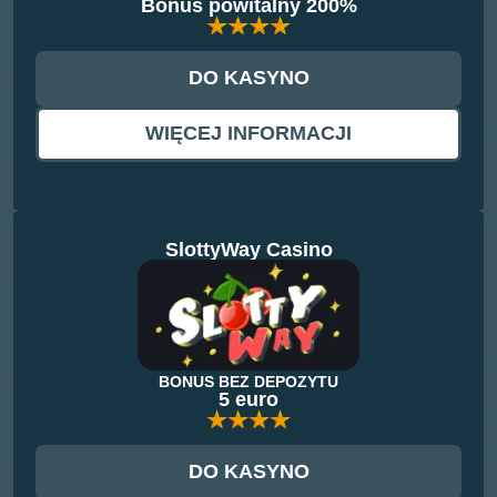
Bonus powitalny 200%
DO KASYNO
WIĘCEJ INFORMACJI
SlottyWay Casino
BONUS BEZ DEPOZYTU
5 euro
DO KASYNO