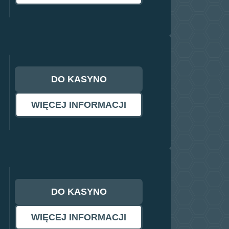
DO KASYNO
WIĘCEJ INFORMACJI
DO KASYNO
WIĘCEJ INFORMACJI