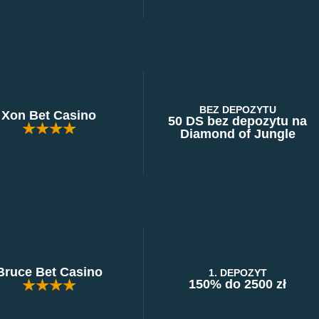
BEZ DEPOZYTU
Xon Bet Casino
50 DS bez depozytu na
Diamond of Jungle
Bruce Bet Casino
1. DEPOZYT
150% do 2500 zł