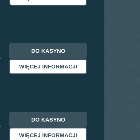
DO KASYNO
+
WIĘCEJ INFORMACJI
DO KASYNO
+
WIĘCEJ INFORMACJI