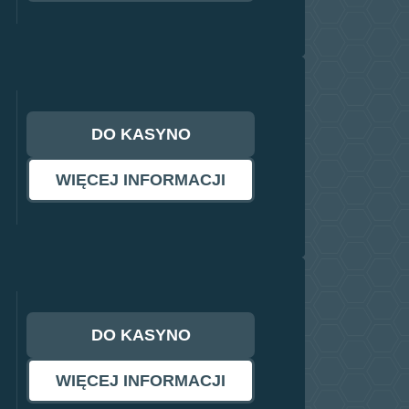
DO KASYNO
WIĘCEJ INFORMACJI
DO KASYNO
WIĘCEJ INFORMACJI