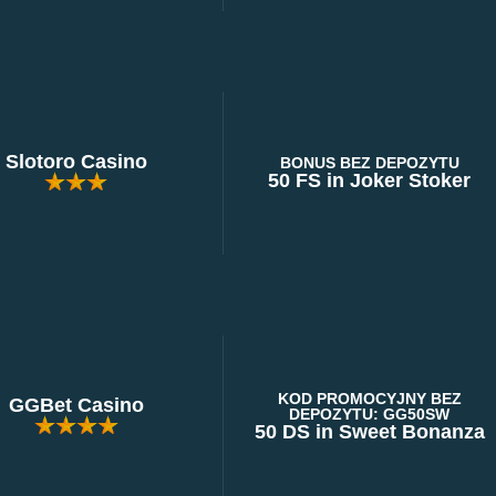
Slotoro Casino
BONUS BEZ DEPOZYTU
50 FS in Joker Stoker
KOD PROMOCYJNY BEZ
GGBet Casino
DEPOZYTU: GG50SW
50 DS in Sweet Bonanza