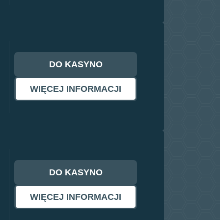
DO KASYNO
WIĘCEJ INFORMACJI
DO KASYNO
WIĘCEJ INFORMACJI