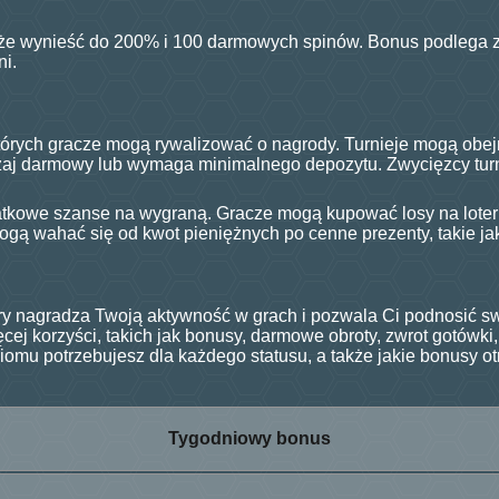
oże wynieść do 200% i 100 darmowych spinów. Bonus podlega z
i.
których gracze mogą rywalizować o nagrody. Turnieje mogą obejm
wyczaj darmowy lub wymaga minimalnego depozytu. Zwycięzcy tu
kowe szanse na wygraną. Gracze mogą kupować losy na loterię 
gą wahać się od kwot pieniężnych po cenne prezenty, takie jak 
óry nagradza Twoją aktywność w grach i pozwala Ci podnosić sw
ej korzyści, takich jak bonusy, darmowe obroty, zwrot gotówki,
oziomu potrzebujesz dla każdego statusu, a także jakie bonusy o
Tygodniowy bonus