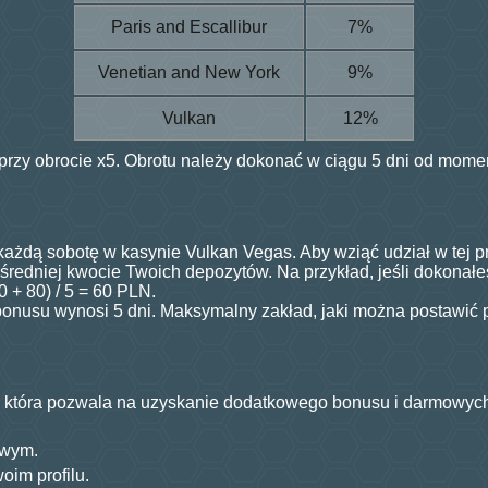
Paris and Escallibur
7%
Venetian and New York
9%
Vulkan
12%
rzy obrocie x5. Obrotu należy dokonać w ciągu 5 dni od mom
każdą sobotę w kasynie Vulkan Vegas. Aby wziąć udział w tej p
średniej kwocie Twoich depozytów. Na przykład, jeśli dokonałe
 + 80) / 5 = 60 PLN.
onusu wynosi 5 dni. Maksymalny zakład, jaki można postawić 
s, która pozwala na uzyskanie dodatkowego bonusu i darmowych
owym.
im profilu.