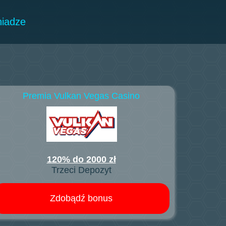
niadze
Premia Vulkan Vegas Casino
120% do 2000 zł
Trzeci Depozyt
Zdobądź bonus