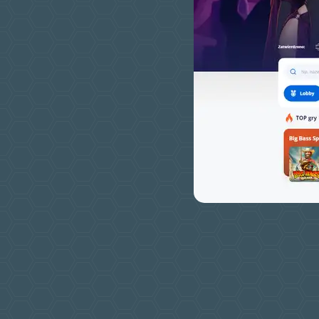
Waluty