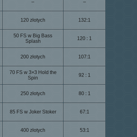
–
–
120 złotych
132:1
50 FS w Big Bass
120 : 1
Splash
200 złotych
107:1
70 FS w 3×3 Hold the
92 : 1
Spin
250 złotych
80 : 1
85 FS w Joker Stoker
67:1
400 złotych
53:1