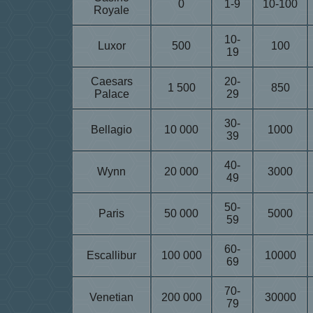
0
1-9
10-100
Royale
10-
Luxor
500
100
19
Caesars
20-
1 500
850
Palace
29
30-
Bellagio
10 000
1000
39
40-
Wynn
20 000
3000
49
50-
Paris
50 000
5000
59
60-
Escallibur
100 000
10000
69
70-
Venetian
200 000
30000
79