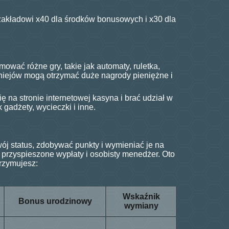
akładowi x40 dla środków bonusowych i x30 dla
ować różne gry, takie jak automaty, ruletka,
rniejów mogą otrzymać duże nagrody pieniężne i
na stronie internetowej kasyna i brać udział w
gadżety, wycieczki i inne.
ój status, zdobywać punkty i wymieniać je na
 przyspieszone wypłaty i osobisty menedżer. Oto
trzymujesz:
Wskaźnik
Bonus urodzinowy
wymiany