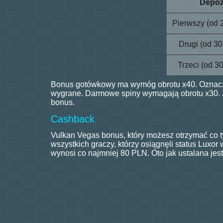
Program VIP
Depoz
Vulkan Vegas Logowanie I Rejestracja
Pierwszy (od 2
Vulkan Vegas Casino: Przegląd Slotów
Drugi (od 30
Nowe Gry
Trzeci (od 30
Gry Na Żywo
Bonus gotówkowy ma wymóg obrotu x40. Oznacza
Gry Z Jackpotem
wygrane. Darmowe spiny wymagają obrotu x30. Je
Gry Planszowe
bonus.
Cashback
Jak Grać W Vulkan Vegas Na Urządzen
Vulkan Vegas bonus, który możesz otrzymać co ty
Informacje Techniczne Dotyczące Vulk
wszystkich graczy, którzy osiągnęli status Lux
Systemy Płatności Vulkan Vegas Casin
wynosi co najmniej 80 PLN. Oto jak ustalana jes
Plusy I Minusy
Pytania I Odpowiedzi