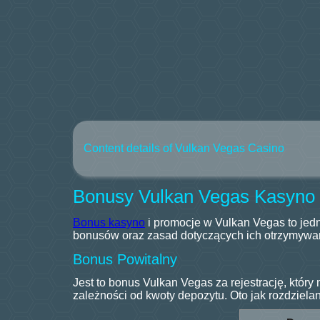
Content details of Vulkan Vegas Casino
Bonusy Vulkan Vegas Kasyno
Bonusy Vulkan Vegas Kasyno
Bonus Powitalny
Bonus kasyno
i promocje w Vulkan Vegas to jedna
Cashback
bonusów oraz zasad dotyczących ich otrzymywan
Saturday Quest
Bonus Powitalny
Cotygodniowy Bonus Dla Graczy 
Jest to bonus Vulkan Vegas za rejestrację, któ
zależności od kwoty depozytu. Oto jak rozdzielan
Turnieje I Loterie