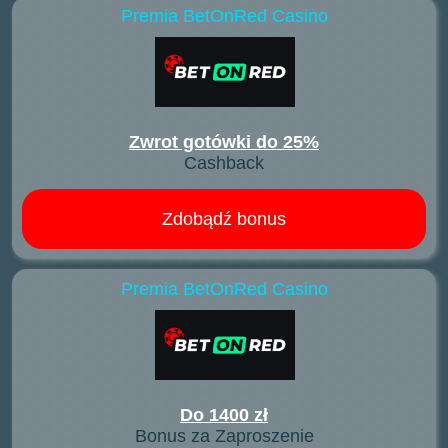
Premia BetOnRed Casino
Zwrot gotówki do 25%
Cashback
Zdobądź bonus
Premia BetOnRed Casino
Do 1400 zł
Bonus za Zaproszenie