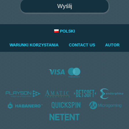
Angielski, Niemiecki, Turecki, Rumuński, Hiszpański,
Węgierski, Francuski, Czeski, Włoski, Polski, Słoweński,
Grecki, Portugalski, Norweski, Bułgarski
Metody wpłat
POLSKI
Blik, Visa, Mastercard, Skrill, PaySafeCard, Jeton,
Cashlib, eZeeWallet, Neteller, Rapid Transfer, Bitcoin,
WARUNKI KORZYSTANIA
CONTACT US
AUTOR
Litecoin, Ethereum, Tether, TRON, Ripple, Binance
Metody wypłaty
Bank Transfer, Skrill, Jeton, eZeeWallet, Neteller, Bitcoin,
Litecoin, Ethereum, Tether, TRON, Ripple, Binance
Oprogramowanie
Nolimit City, Yggdrasil Gaming, Pragmatic Play,
Evolution Gaming, NetEnt, Evoplay, Eyecon, Push
Gaming, Playson, Quickspin, Thunderkick, BGaming,
GameArt, Big Time Gaming, Leap Gaming, Endorphina,
Wazdan, Habanero, Lightning Box, Red Rake Gaming,
Spinomenal, Rabcat, Fugaso, Booming Games, Tom
Horn, 2By2 Gaming, Realistic games, High 5 Games,