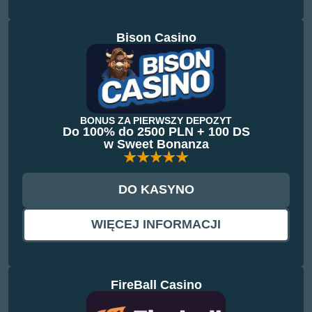
Bison Casino
BONUS ZA PIERWSZY DEPOZYT
Do 100% do 2500 PLN + 100 DS
w Sweet Bonanza
DO KASYNO
WIĘCEJ INFORMACJI
FireBall Casino