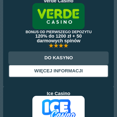
Verde Casino
BONUS OD PIERWSZEGO DEPOZYTU
120% do 1200 zł + 50
darmowych spinów
DO KASYNO
WIĘCEJ INFORMACJI
Ice Casino