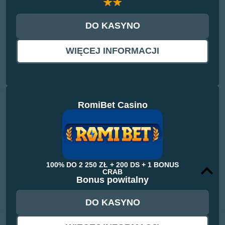
DO KASYNO
WIĘCEJ INFORMACJI
RomiBet Casino
100% DO 2 250 ZŁ + 200 DS + 1 BONUS
CRAB
Bonus powitalny
DO KASYNO