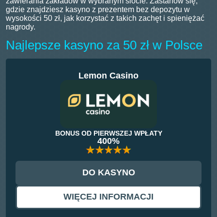
zawierania zakładów w wybranym slocie. Zastanów się,
gdzie znajdziesz kasyno z prezentem bez depozytu w
wysokości 50 zł, jak korzystać z takich zachęt i spieniężać
nagrody.
Najlepsze kasyno za 50 zł w Polsce
Lemon Casino
BONUS OD PIERWSZEJ WPŁATY
400%
DO KASYNO
WIĘCEJ INFORMACJI