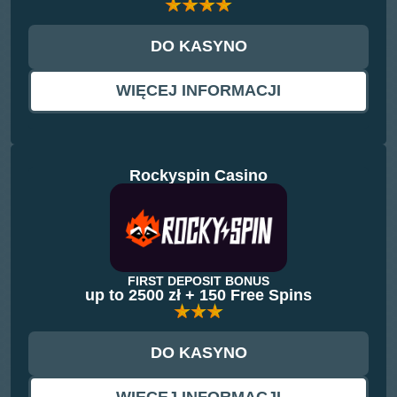
DO KASYNO
WIĘCEJ INFORMACJI
Rockyspin Casino
FIRST DEPOSIT BONUS
up to 2500 zł + 150 Free Spins
DO KASYNO