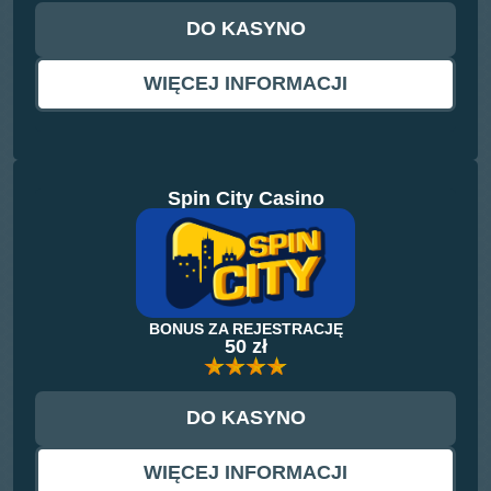
DO KASYNO
WIĘCEJ INFORMACJI
Spin City Casino
BONUS ZA REJESTRACJĘ
50 zł
DO KASYNO
WIĘCEJ INFORMACJI