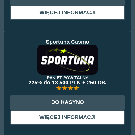
WIĘCEJ INFORMACJI
Sportuna Casino
PAKIET POWITALNY
225% do 13 500 PLN + 250 DS.
DO KASYNO
WIĘCEJ INFORMACJI