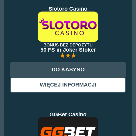
Slotoro Casino
BONUS BEZ DEPOZYTU
50 FS in Joker Stoker
DO KASYNO
WIĘCEJ INFORMACJI
GGBet Casino