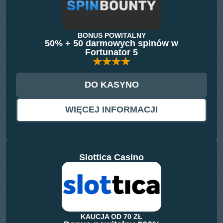
BONUS POWITALNY
50% + 50 darmowych spinów w
Fortunator 5
DO KASYNO
WIĘCEJ INFORMACJI
Slottica Casino
KAUCJA OD 70 ZŁ