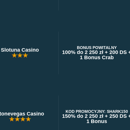
BONUS POWITALNY
Slotuna Casino
100% do 2 250 zł + 200 DS 
1 Bonus Crab
KOD PROMOCYJNY: SHARK150
tonevegas Casino
150% do 2 250 zł + 250 DS 
1 Bonus