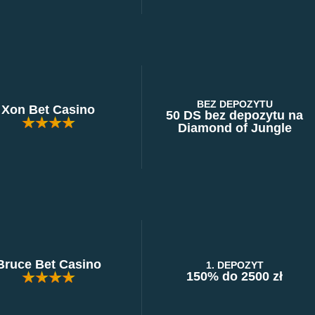
BEZ DEPOZYTU
Xon Bet Casino
50 DS bez depozytu na
Diamond of Jungle
Bruce Bet Casino
1. DEPOZYT
150% do 2500 zł