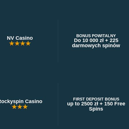
BONUS POWITALNY
NV Casino
Do 10 000 zł + 225
darmowych spinów
FIRST DEPOSIT BONUS
Rockyspin Casino
up to 2500 zł + 150 Free
Spins