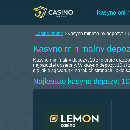
Kasyno onli
Casino online
>
Kasyno minimalny depozyt 10 
Kasyno minimalny depozy
Kasyno minimalny depozyt 10 zł oferuje graczom
najbardziej dostępny. W kasyno depozyt 10 zł
się jakie są warunki na takich stronach, jakie
Najlepsze kasyno depozyt 10