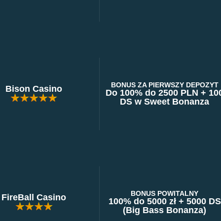
BONUS ZA PIERWSZY DEPOZYT
Bison Casino
Do 100% do 2500 PLN + 10
DS w Sweet Bonanza
BONUS POWITALNY
FireBall Casino
100% do 5000 zł + 5000 DS
(Big Bass Bonanza)