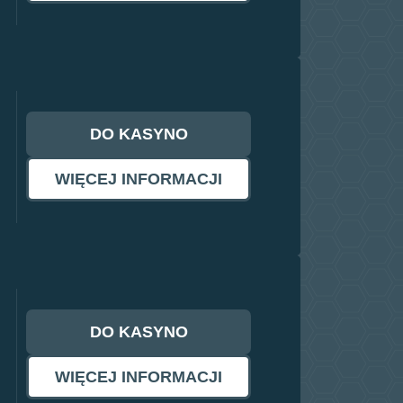
DO KASYNO
WIĘCEJ INFORMACJI
DO KASYNO
WIĘCEJ INFORMACJI