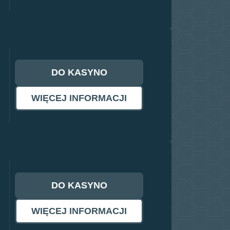
DO KASYNO
WIĘCEJ INFORMACJI
DO KASYNO
WIĘCEJ INFORMACJI