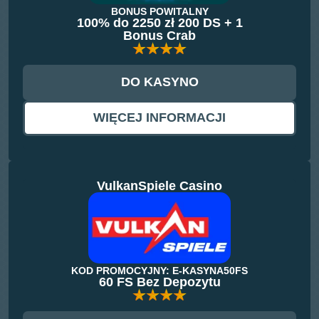
BONUS POWITALNY
100% do 2250 zł 200 DS + 1
Bonus Crab
DO KASYNO
WIĘCEJ INFORMACJI
VulkanSpiele Casino
KOD PROMOCYJNY: E-KASYNA50FS
60 FS Bez Depozytu