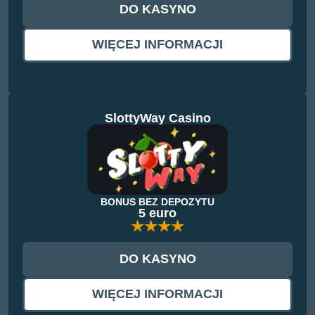
DO KASYNO
WIĘCEJ INFORMACJI
SlottyWay Casino
BONUS BEZ DEPOZYTU
5 euro
DO KASYNO
WIĘCEJ INFORMACJI