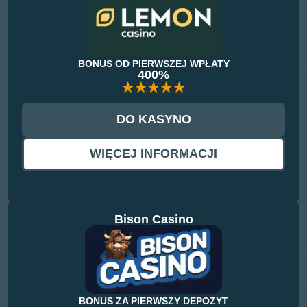
BONUS OD PIERWSZEJ WPŁATY
400%
DO KASYNO
WIĘCEJ INFORMACJI
Bison Casino
BONUS ZA PIERWSZY DEPOZYT