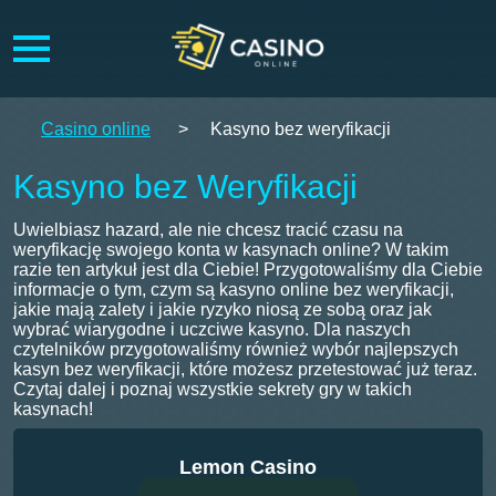
Casino online
>
Kasyno bez weryfikacji
Kasyno bez Weryfikacji
Uwielbiasz hazard, ale nie chcesz tracić czasu na
weryfikację swojego konta w kasynach online? W takim
razie ten artykuł jest dla Ciebie! Przygotowaliśmy dla Ciebie
informacje o tym, czym są kasyno online bez weryfikacji,
jakie mają zalety i jakie ryzyko niosą ze sobą oraz jak
wybrać wiarygodne i uczciwe kasyno. Dla naszych
czytelników przygotowaliśmy również wybór najlepszych
kasyn bez weryfikacji, które możesz przetestować już teraz.
Czytaj dalej i poznaj wszystkie sekrety gry w takich
kasynach!
Lemon Casino