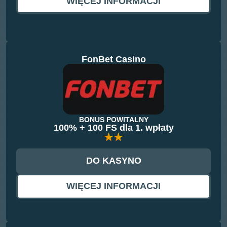
WIĘCEJ INFORMACJI
FonBet Casino
BONUS POWITALNY
100% + 100 FS dla 1. wpłaty
DO KASYNO
WIĘCEJ INFORMACJI