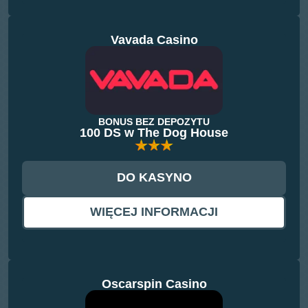
Vavada Casino
BONUS BEZ DEPOZYTU
100 DS w The Dog House
DO KASYNO
WIĘCEJ INFORMACJI
Oscarspin Casino