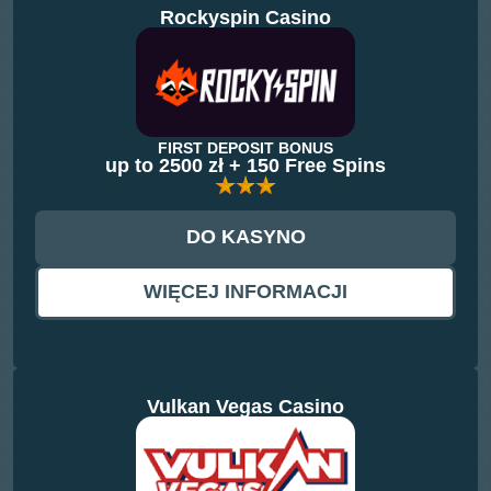
Rockyspin Casino
FIRST DEPOSIT BONUS
up to 2500 zł + 150 Free Spins
DO KASYNO
WIĘCEJ INFORMACJI
Vulkan Vegas Casino