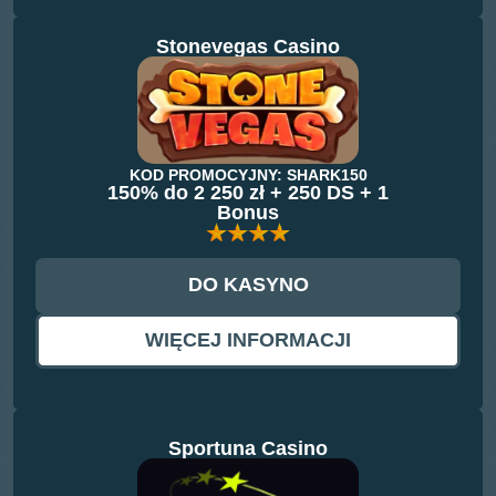
Stonevegas Casino
KOD PROMOCYJNY: SHARK150
150% do 2 250 zł + 250 DS + 1
Bonus
DO KASYNO
WIĘCEJ INFORMACJI
Sportuna Casino