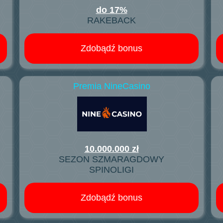
do 17%
RAKEBACK
Zdobądź bonus
Premia NineCasino
10.000.000 zł
SEZON SZMARAGDOWY
SPINOLIGI
Zdobądź bonus