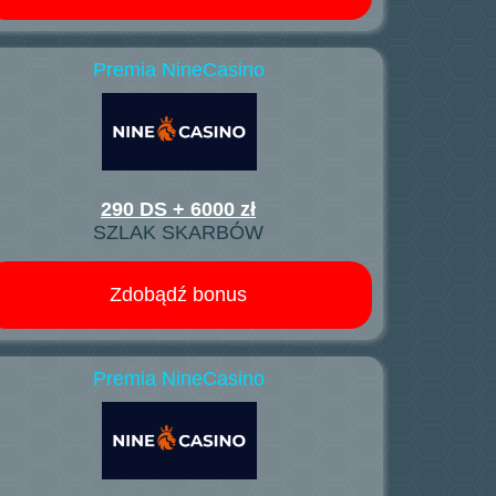
Premia NineCasino
290 DS + 6000 zł
SZLAK SKARBÓW
Zdobądź bonus
Premia NineCasino