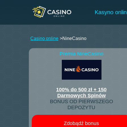
Kasyno onli
Casino online
>
NineCasino
Premia NineCasino
100% do 500 zł + 150
Darmowych Spinów
BONUS OD PIERWSZEGO
DEPOZYTU
Zdobądź bonus