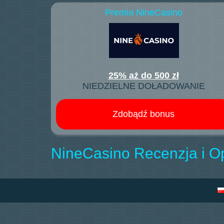
Premia NineCasino
25% aż do 500 zł
NIEDZIELNE DOŁADOWANIE
Zdobądź bonus
NineCasino Recenzja i O