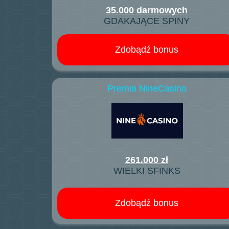
35.000 darmowych
GDAKAJĄCE SPINY
Zdobądź bonus
Premia NineCasino
261.000 zł
WIELKI SFINKS
Zdobądź bonus