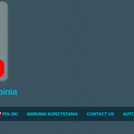
pinia
POLSKI
WARUNKI KORZYSTANIA
CONTACT US
AUT