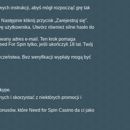
owych instrukcji, abyś mógł rozpocząć grę tak
astępnie kliknij przycisk „Zarejestruj się”.
wę użytkownika. Utwórz również silne hasło do
rowany adres e-mail. Ten krok pomaga
For Spin tylko, jeśli ukończyli 18 lat. Twój
czeństwa. Bez weryfikacji wypłaty mogą być
kype.
ych i skorzystać z niektórych promocji i
nusów, które Need for Spin Casino da ci jako