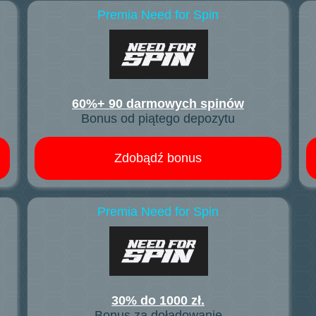
Premia Need for Spin
60%+ 90 darmowych spinów
Bonus od piątego depozytu
Zdobądź bonus
Premia Need for Spin
30% do 1000 zł.
Bonus za doładowanie