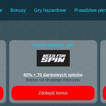
ne
Bonusy
Gry hazardowe
Prawdziwe pie
Premia Need for Spin
60% + 70 darmowych spinów
Bonus od drugiego depozytu
Zdobądź bonus