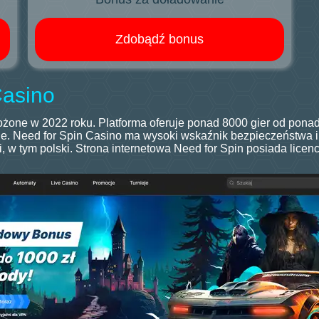
Zdobądź bonus
Casino
łożone w 2022 roku. Platforma oferuje ponad 8000 gier od ponad
ne. Need for Spin Casino ma wysoki wskaźnik bezpieczeństwa i 
i, w tym polski. Strona internetowa Need for Spin posiada licen