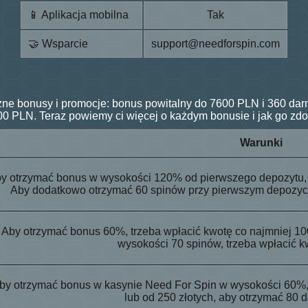
📱 Aplikacja mobilna
Tak
🤝 Wsparcie
support@needforspin.com
żne bonusy i promocje: bonus powitalny do 7600 PLN i 360 d
 PLN. Teraz powiemy ci więcej o każdym bonusie i jak go zdo
Warunki
y otrzymać bonus w wysokości 120% od pierwszego depozytu, 
Aby dodatkowo otrzymać 60 spinów przy pierwszym depozycie
Aby otrzymać bonus 60%, trzeba wpłacić kwotę co najmniej 10
wysokości 70 spinów, trzeba wpłacić k
by otrzymać bonus w kasynie Need For Spin w wysokości 60%, t
lub od 250 złotych, aby otrzymać 80