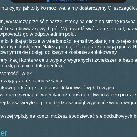
 intuicyjny, jak to tylko możliwe, a my dostarczymy Ci szczegół
 wystarczy przejść z naszej strony na oficjalną stronę kasyna. N
łnić kilka obowiązkowych pól. Wprowadź swój adres e-mail, naz
, wprowadź go w odpowiednim polu.
konto, klikając łącze w wiadomości e-mail wysłanej na zarejest
zowanym dostępem. Należy pamiętać, że gracze mogą grać w Need 
ciwnym razie dostęp do kasyna zostanie zablokowany.
yfikacji konta w celu wypłaty wygranych i zwiększenia bezpie
ie następujących dokumentów:
żsamość i wiek.
rdzający adres zamieszkania.
bankowej, z której zamierzasz dokonywać wpłat i wypłat.
owa może wymagać weryfikacji za pośrednictwem wideo przez S
rzejdziesz weryfikacji, nie będziesz mógł wypłacić swoich wygran
wszej wpłaty na konto, możesz spodziewać się dodatkowych bo
er