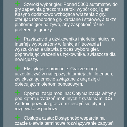
Szeroki wybór gier: Ponad 5000 automatów do
gry zapewnia graczom szeroki wybór opcji gier.
Kasyno dodatkowo wzbogaca wrażenia z gry,
oferując różnorodne gry karciane i stołowe, a także
platformę gier na żywo, aby zaspokoić różne
preferencje graczy.
Przyjazny dla użytkownika interfejs: Intuicyjny
interfejs wyposażony w funkcje filtrowania i
wyszukiwania ułatwia proces wyboru gier,
poprawiając wrażenia użytkownika, zwłaszcza dla
nowicjuszy.
Ekscytujące promocje: Gracze mogą
uczestniczyć w najlepszych turniejach i loteriach,
zwiększając emocje związane z grą dzięki
obiecującym ofertom bonusowym.
Optymalizacja mobilna: Optymalizacja witryny
pod kątem urządzeń mobilnych z systemami IOS i
Android pozwala graczom cieszyć się płynną
rozgrywką w podróży.
Obsługa czatu: Dostępność wsparcia na
czacie ułatwia terminowe rozwiązywanie zapytań