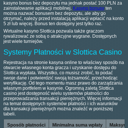
kasyno bonus bez depozytu ma jednak postać 100 PLN za
zainstalowanie aplikacji mobilnej.
Kasyno bonusy
ten
można nazwać bonusem bez depozytu, ale aby go
otrzymać, należy przed instalacją aplikacji wpłacić na konto
5 zł lub więcej. Bonus ten dostępny jest tylko raz.
Wirtualne kasyno Slottica pozwala także graczom
rywalizować ze sobą o atrakcyjne wygrane. Dostępnych
jest wiele turniejów.
Systemy Płatności w Slottica Casino
Rejestracja na stronie kasyna online to właściwy sposób na
otwarcie własnego konta gracza i uzyskanie dostępu do
Slottica wypłata. Wszystko, co musisz zrobić, to podać
swoje dane i potwierdzić swoją tożsamość, przechodząc
weryfikację. Od tego momentu masz prawo do zarządzania
własnym portfelem w kasynie. Ogromną zaletą Slottica
casino jest dostępność wielu systemów płatności do
przeprowadzania transakcji pieniężnych. Więcej informacji
na temat dostępnych systemów płatności i ich warunków
dla transakcji pieniężnych można znaleźć w poniższej
tabeli.
Sposób płatności
Minimalna suma wpłaty
Maksyma