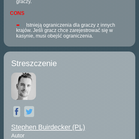
graczy.
CONS
Istnieją ograniczenia dla graczy z innych
krajów. Jeśli gracz chce zarejestrować się w
kasynie, musi obejść ograniczenia.
Streszczenie
Stephen Buirdecker (PL)
Autor