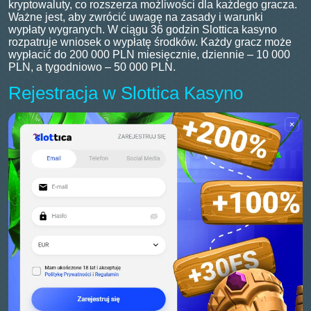
kryptowaluty, co rozszerza możliwości dla każdego gracza.
Ważne jest, aby zwrócić uwagę na zasady i warunki
wypłaty wygranych. W ciągu 36 godzin Slottica kasyno
rozpatruje wniosek o wypłatę środków. Każdy gracz może
wypłacić do 200 000 PLN miesięcznie, dziennie – 10 000
PLN, a tygodniowo – 50 000 PLN.
Rejestracja w Slottica Kasyno