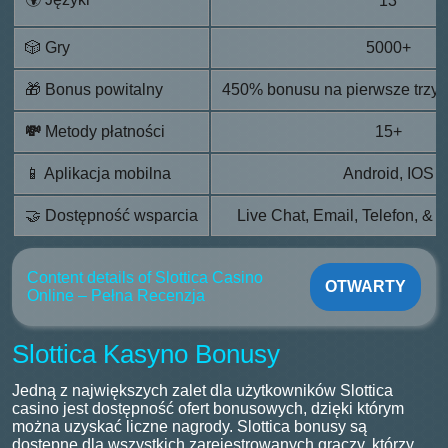
13
Oprogramowanie
🎲 Gry
5000+
NetEnt, Play'n GO, Quickspin, Microgaming, Amatic
Industries, Betsoft, Evolution Gaming, Ezugi, Booongo
🎁 Bonus powitalny
450% bonusu na pierwsze trzy 
Gaming, Playson, Igrosoft, Endorphina, Tom Horn
Gaming, LuckyStreak, Pragmatic Play, Habanero,
💸
Metody płatności
15+
Thunderkick, August Gaming, Evoplay Entertainment,
Iron Dog Studios, Elk Studios, Fantasma Games,
BGAMING, Chance Interactive, Spike Games
📱 Aplikacja mobilna
Android, IOS
Waluty
🤝 Dostępność wsparcia
Live Chat, Email, Telefon, &
Euros, Turkish Lira, US dollars, Polish zlotys, Argentine
pesos, South African Rand, Mexican pesos, Peruvian
Content details of Slottica Casino
nuevos soles, Chilean pesos, Norwegian kroner,
OTWARTY
Online – Pełna Recenzja
Brazilian reals
Slottica Kasyno Bonusy
Slottica Kasyno Bonusy
Systemy Płatności W Slottica Casino
Jedną z największych zalet dla użytkowników Slottica
Rejestracja W Slottica Kasyno
casino jest dostępność ofert bonusowych, dzięki którym
Slottica Casino Login
można uzyskać liczne nagrody. Slottica bonusy są
dostępne dla wszystkich zarejestrowanych graczy, którzy