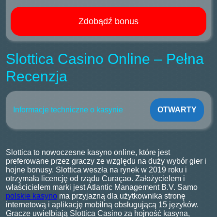
Zdobądź bonus
Slottica Casino Online – Pełna
Recenzja
Informacje techniczne o kasynie
OTWARTY
Nazwa
Slottica to nowoczesne kasyno online, które jest
preferowane przez graczy ze względu na duży wybór gier i
Slottica Casino
hojne bonusy. Slottica weszła na rynek w 2019 roku i
otrzymała licencję od rządu Curaçao. Założycielem i
Wsparcie
właścicielem marki jest Atlantic Management B.V. Samo
polskie kasyno
ma przyjazną dla użytkownika stronę
Yes
internetową i aplikację mobilną obsługującą 15 języków.
Gracze uwielbiają Slottica Casino za hojność kasyna,