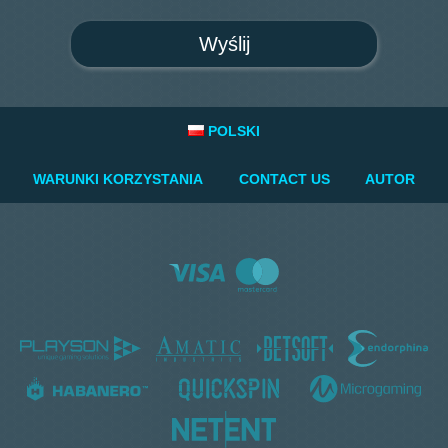
POLSKI
WARUNKI KORZYSTANIA
CONTACT US
AUTOR