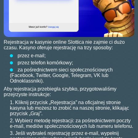
Rejestracja w kasynie online Slottica nie zajmie ci dużo
czasu. Kasyno oferuje rejestrację na trzy sposoby:
przez e-mail;
przez telefon komórkowy;
za pośrednictwem sieci społecznościowych
(Facebook, Twitter, Google, Telegram, VK lub
Odnoklassniki).
Aby rejestracja przebiegła szybko, przygotowaliśmy
przejrzyste instrukcje:
Kliknij przycisk „Rejestracja” na oficjalnej stronie
kasyna lub możesz to zrobić na naszej stronie, klikając
przycisk „Graj”.
Wybierz metodę rejestracji: za pośrednictwem poczty
e-mail, mediów społecznościowych lub numeru telefonu.
Jeśli wybrałeś rejestrację przez e-mail, wypełnij