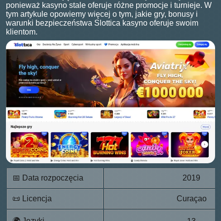
ponieważ kasyno stale oferuje różne promocje i turnieje. W
Licencja
tym artykule opowiemy więcej o tym, jakie gry, bonusy i
warunki bezpieczeństwa Slottica kasyno oferuje swoim
Curacao
klientom.
Website
https://slottica5.com/
Języki
English, Polish, Turkish, Spanish, German, Norwegian,
Finnish, Portuguese
Metody wpłat
Visa, MasterCard, Jeton, Blik, Binance Pay, eZeeWallet,
Bank Transfer, MiFiNity
📅 Data rozpoczęcia
2019
Metody wypłaty
📜 Licencja
Curaçao
Visa, MasterCard, Jeton, Blik, Binance Pay, eZeeWallet,
Bank Transfer, MiFiNity
🌍 Języki