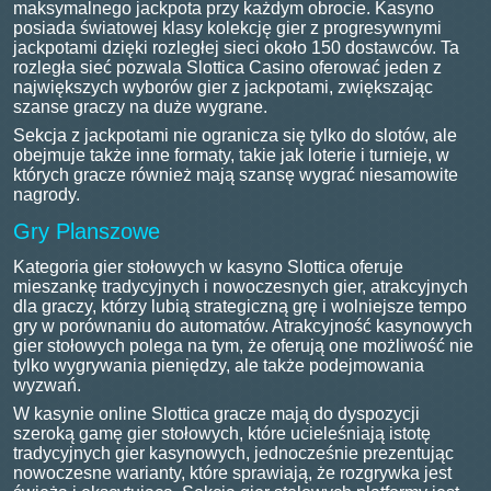
maksymalnego jackpota przy każdym obrocie. Kasyno
posiada światowej klasy kolekcję gier z progresywnymi
jackpotami dzięki rozległej sieci około 150 dostawców. Ta
rozległa sieć pozwala Slottica Casino oferować jeden z
największych wyborów gier z jackpotami, zwiększając
szanse graczy na duże wygrane.
Sekcja z jackpotami nie ogranicza się tylko do slotów, ale
obejmuje także inne formaty, takie jak loterie i turnieje, w
których gracze również mają szansę wygrać niesamowite
nagrody.
Gry Planszowe
Kategoria gier stołowych w kasyno Slottica oferuje
mieszankę tradycyjnych i nowoczesnych gier, atrakcyjnych
dla graczy, którzy lubią strategiczną grę i wolniejsze tempo
gry w porównaniu do automatów. Atrakcyjność kasynowych
gier stołowych polega na tym, że oferują one możliwość nie
tylko wygrywania pieniędzy, ale także podejmowania
wyzwań.
W kasynie online Slottica gracze mają do dyspozycji
szeroką gamę gier stołowych, które ucieleśniają istotę
tradycyjnych gier kasynowych, jednocześnie prezentując
nowoczesne warianty, które sprawiają, że rozgrywka jest