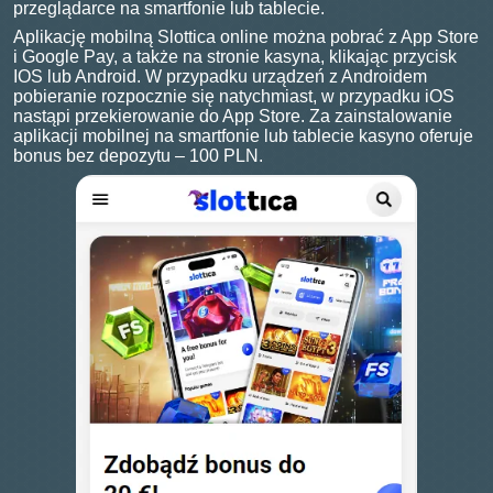
przeglądarce na smartfonie lub tablecie.
Aplikację mobilną Slottica online można pobrać z App Store
i Google Pay, a także na stronie kasyna, klikając przycisk
IOS lub Android. W przypadku urządzeń z Androidem
pobieranie rozpocznie się natychmiast, w przypadku iOS
nastąpi przekierowanie do App Store. Za zainstalowanie
aplikacji mobilnej na smartfonie lub tablecie kasyno oferuje
bonus bez depozytu – 100 PLN.