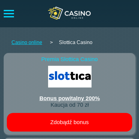
Casino online
>
Slottica Casino
Premia Slottica Casino
Bonus powitalny 200%
Kaucja od 70 zł
Zdobądź bonus