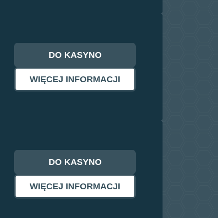
DO KASYNO
WIĘCEJ INFORMACJI
DO KASYNO
WIĘCEJ INFORMACJI