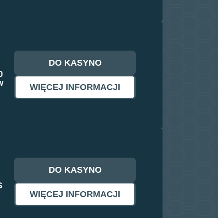
DO KASYNO
0
w
WIĘCEJ INFORMACJI
DO KASYNO
S
WIĘCEJ INFORMACJI