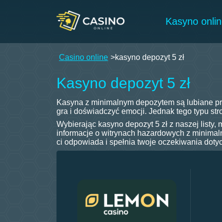
Kasyno onli
Casino online
>
kasyno depozyt 5 zł
Kasyno depozyt 5 zł
Kasyna z minimalnym depozytem są lubiane prz
gra i doświadczyć emocji. Jednak tego typu s
Wybierając kasyno depozyt 5 zł z naszej listy,
informacje o witrynach hazardowych z minimalny
ci odpowiada i spełnia twoje oczekiwania doty