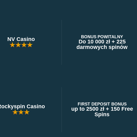
BONUS POWITALNY
NV Casino
Do 10 000 zł + 225
darmowych spinów
FIRST DEPOSIT BONUS
Rockyspin Casino
up to 2500 zł + 150 Free
Spins