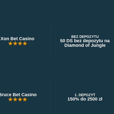
BEZ DEPOZYTU
Xon Bet Casino
50 DS bez depozytu na
Diamond of Jungle
Bruce Bet Casino
1. DEPOZYT
150% do 2500 zł