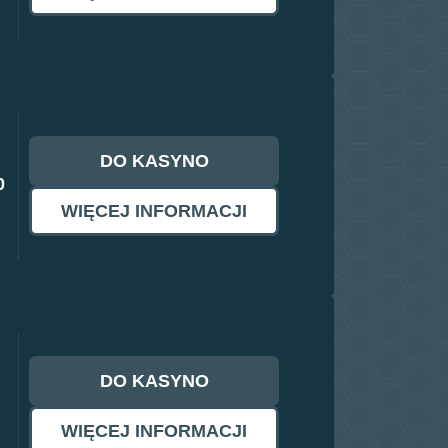
DO KASYNO
0
WIĘCEJ INFORMACJI
DO KASYNO
WIĘCEJ INFORMACJI