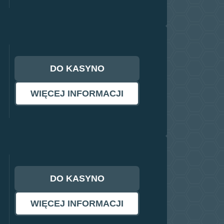
DO KASYNO
WIĘCEJ INFORMACJI
DO KASYNO
WIĘCEJ INFORMACJI