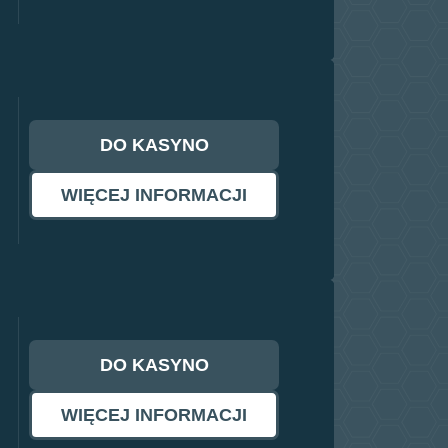
DO KASYNO
WIĘCEJ INFORMACJI
DO KASYNO
WIĘCEJ INFORMACJI