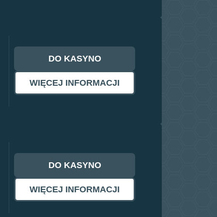
DO KASYNO
WIĘCEJ INFORMACJI
DO KASYNO
WIĘCEJ INFORMACJI