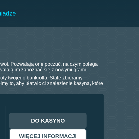
niadze
kwot. Pozwalają one poczuć, na czym polega
walają im zapoznać się z nowymi grami.
woty twojego bankrolla. Stale zbieramy
y to, aby ułatwić ci znalezienie kasyna, które
DO KASYNO
WIĘCEJ INFORMACJI