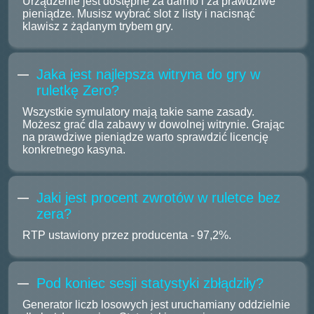
Urządzenie jest dostępne za darmo i za prawdziwe
pieniądze. Musisz wybrać slot z listy i nacisnąć
klawisz z żądanym trybem gry.
Jaka jest najlepsza witryna do gry w
ruletkę Zero?
Wszystkie symulatory mają takie same zasady.
Możesz grać dla zabawy w dowolnej witrynie. Grając
na prawdziwe pieniądze warto sprawdzić licencję
konkretnego kasyna.
Jaki jest procent zwrotów w ruletce bez
zera?
RTP ustawiony przez producenta - 97,2%.
Pod koniec sesji statystyki zbłądziły?
Generator liczb losowych jest uruchamiany oddzielnie