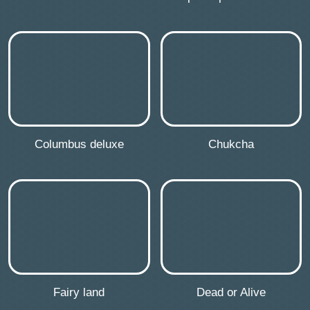
Columbus deluxe
Chukcha
Fairy land
Dead or Alive