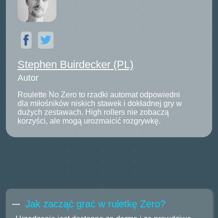
Stephen Buirdecker (PL)
Autor
Roulette No Zero to rzadki automat odpowiedni
dla miłośników niskich stawek i dokładnej gry w
dużych zestawach. High rollers nie zobaczą
korzyści, ale mogą urozmaicić rozgrywkę.
Jak zacząć grać w ruletkę Zero?