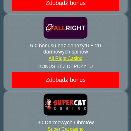
Zdobądź bonus
5 € bonusu bez depozytu + 20
darmowych spinów
All Right Casino
BONUS BEZ DEPOZYTU
Zdobądź bonus
30 Darmowych Obrotów
Super Cat casino