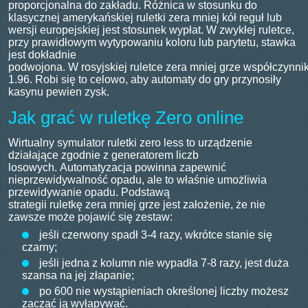
proporcjonalna do zakładu. Różnica w stosunku do
klasycznej amerykańskiej ruletki zera mniej kół reguł lub
wersji europejskiej jest stosunek wypłat. W zwykłej ruletce,
przy prawidłowym wytypowaniu koloru lub parytetu, stawka
jest dokładnie
podwojona. W rosyjskiej ruletce zera mniej grze współczynni
1.96. Robi się to celowo, aby automaty do gry przynosiły
kasynu pewien zysk.
Jak grać w ruletkę Zero online
Wirtualny symulator ruletki zero less to urządzenie
działające zgodnie z generatorem liczb
losowych. Automatyzacja powinna zapewnić
nieprzewidywalność opadu, ale to właśnie umożliwia
przewidywanie opadu. Podstawą
strategii ruletkę zera mniej grze jest założenie, że nie
zawsze może pojawić się zestaw:
jeśli czerwony spadł 3-4 razy, wkrótce stanie się
czarny;
jeśli jedna z kolumn nie wypadła 7-8 razy, jest duża
szansa na jej złapanie;
po 600 nie wystąpieniach określonej liczby możesz
zacząć ją wyłapywać.