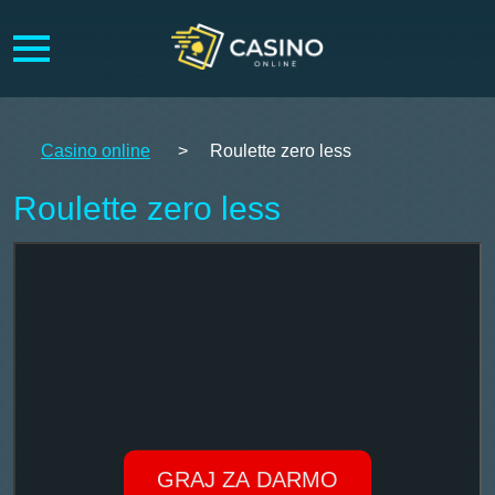
Casino online
>
Roulette zero less
Roulette zero less
GRAJ ZA DARMO