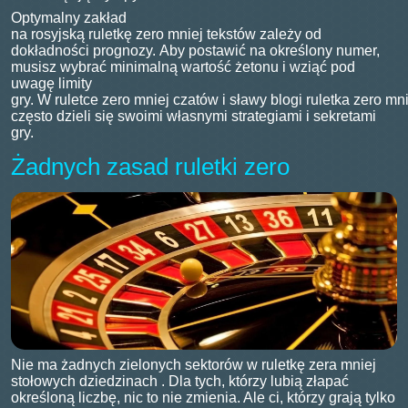
Optymalny zakład
na rosyjską ruletkę zero mniej tekstów zależy od
dokładności prognozy. Aby postawić na określony numer,
musisz wybrać minimalną wartość żetonu i wziąć pod
uwagę limity
gry. W ruletce zero mniej czatów i sławy blogi ruletka zero mn
często dzieli się swoimi własnymi strategiami i sekretami
gry.
Żadnych zasad ruletki zero
Nie ma żadnych zielonych sektorów w ruletkę zera mniej
stołowych dziedzinach . Dla tych, którzy lubią złapać
określoną liczbę, nic to nie zmienia. Ale ci, którzy grają tylko