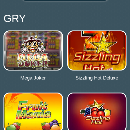
GRY
Mega Joker
Sizzling Hot Deluxe