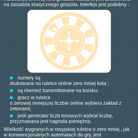
na zasadzie klasycznego gniazda. Interfejs jest podobny :
numery są
drukowane na ruletce online zero mniej koła ;
są również transmitowane na boisku;
gracz w ruletce
o zerowej mniejszej liczbie online wybiera zakład z
żetonami;
jeśli generator liczb losowych wybrał liczbę,
przyznawana jest nagroda pieniężna.
Wielkość wygranych w rosyjskiej ruletce o zero mniej , jak
w konwencjonalnych automatach do gry, jest