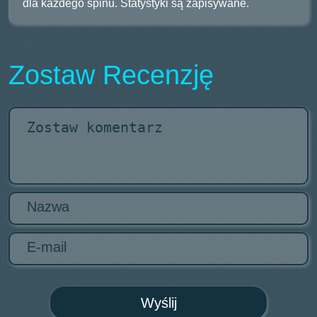
dla każdego spinu. Statystyki są zapisywane.
Zostaw Recenzję