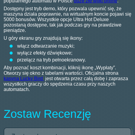
popularnego automatu w Polsce
duże złe wilki online
.
Dostępny jest tryb demo, który pozwala upewnić się, że
maszyna działa poprawnie, na wirtualnym koncie pojawi się
5000 bonusów. Wszystkie opcje Ultra Hot Deluxe
pozostaną dostępne, tak jak podczas gry na prawdziwe
pieniądze.
U góry ekranu gry znajdują się ikony:
włącz odtwarzanie muzyki;
wyłącz efekty dźwiękowe;
przełącz na tryb pełnoekranowy.
Aby poznać koszt kombinacji, kliknij ikonę „Wypłaty”.
Otworzy się okno z tabelami wartości. Oficjalna strona
kasyna Lucky Bird
jest otwarta przez całą dobę i zaprasza
wszystkich graczy do spędzenia czasu przy naszych
automatach.
Zostaw Recenzję