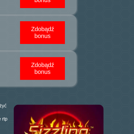
bonus
Zdobądź
bonus
Zdobądź
bonus
żyć
 rtp