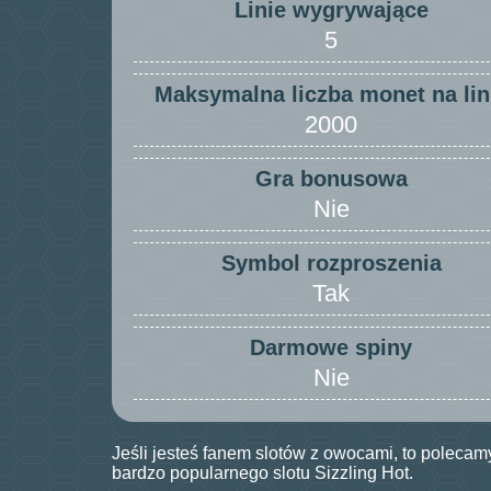
Linie wygrywające
5
Maksymalna liczba monet na lin
2000
Gra bonusowa
Nie
Symbol rozproszenia
Tak
Darmowe spiny
Nie
Jeśli jesteś fanem slotów z owocami, to polecam
bardzo popularnego slotu Sizzling Hot.