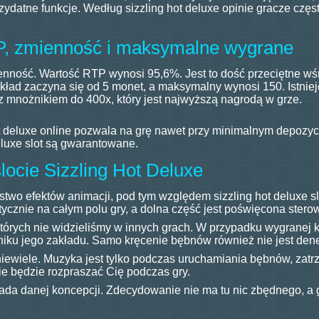
ydatne funkcje. Według sizzling hot deluxe opinie gracze częs
TP, zmienność i maksymalne wygrane
ienność. Wartość RTP wynosi 95,6%. Jest to dość przeciętne wś
ad zaczyna się od 5 monet, a maksymalny wynosi 150. Istniej
z mnożnikiem do 400x, który jest najwyższą nagrodą w grze.
 deluxe online pozwala na grę nawet przy minimalnym depozycie
eluxe slot są gwarantowane.
slocie Sizzling Hot Deluxe
wo efektów animacji, pod tym względem sizzling hot deluxe slot
ycznie na całym polu gry, a dolna część jest poświęcona stero
 których nie widzieliśmy w innych grach. W przypadku wygranej
ku jego zakładu. Samo kręcenie bębnów również nie jest dener
niewiele. Muzyka jest tylko podczas uruchamiania bębnów, zat
ie będzie rozpraszać Cię podczas gry.
powiada danej koncepcji. Zdecydowanie nie ma tu nic zbędnego,