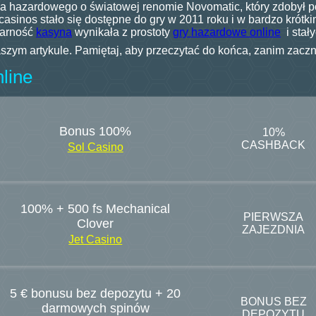
 hazardowego o światowej renomie Novomatic, który zdobył p
 casinos stało się dostępne do gry w 2011 roku i w bardzo krót
larność
kasyna
wynikała z prostoty
gry hazardowe online
i stał
aszym artykule. Pamiętaj, aby przeczytać do końca, zanim zacz
line
Bonus 100%
10%
CASHBACK
Sol Casino
100% + 500 fs Mechanical
PIERWSZA
Clover
ZAJEZDNIA
Jet Casino
5 € bonusu bez depozytu + 20
BONUS BEZ
darmowych spinów
DEPOZYTU