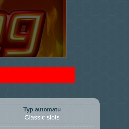
Typ automatu
Classic slots