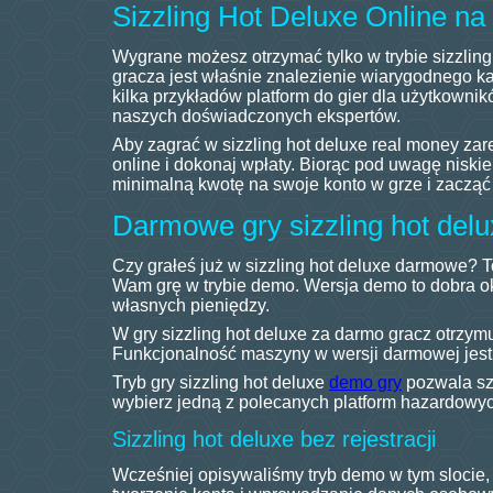
Sizzling Hot Deluxe Online na
Wygrane możesz otrzymać tylko w trybie sizzli
gracza jest właśnie znalezienie wiarygodnego ka
kilka przykładów platform do gier dla użytkowni
naszych doświadczonych ekspertów.
Aby zagrać w sizzling hot deluxe real money zar
online i dokonaj wpłaty. Biorąc pod uwagę niski
minimalną kwotę na swoje konto w grze i zacząć
Darmowe gry sizzling hot delu
Czy grałeś już w sizzling hot deluxe darmowe? To
Wam grę w trybie demo. Wersja demo to dobra o
własnych pieniędzy.
W gry sizzling hot deluxe za darmo gracz otrzym
Funkcjonalność maszyny w wersji darmowej jest 
Tryb gry sizzling hot deluxe
demo gry
pozwala szc
wybierz jedną z polecanych platform hazardowych
Sizzling hot deluxe bez rejestracji
Wcześniej opisywaliśmy tryb demo w tym slocie, a