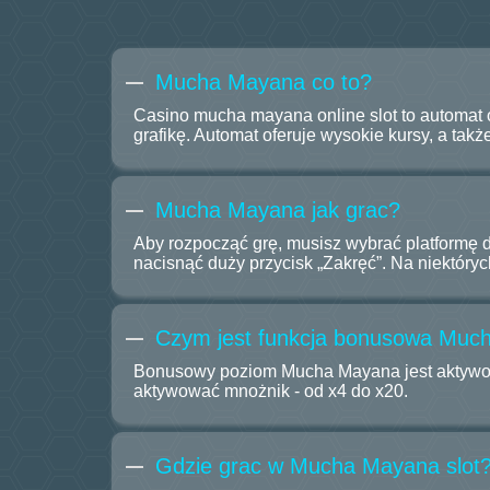
Mucha Mayana co to?
Casino mucha mayana online slot to automat o
grafikę. Automat oferuje wysokie kursy, a ta
Mucha Mayana jak grac?
Aby rozpocząć grę, musisz wybrać platformę do
nacisnąć duży przycisk „Zakręć”. Na niektóry
Czym jest funkcja bonusowa Muc
Bonusowy poziom Mucha Mayana jest aktywowa
aktywować mnożnik - od x4 do x20.
Gdzie grac w Mucha Mayana slot