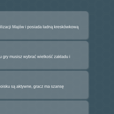
wilizacji Majów i posiada ładną kreskówkową
iu gry musisz wybrać wielkość zakładu i
oisku są aktywne, gracz ma szansę