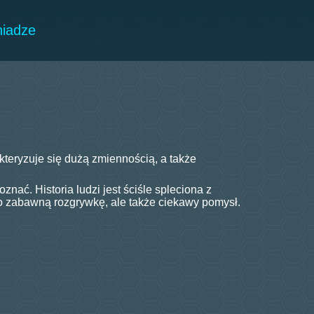
niadze
teryzuje się dużą zmiennością, a także
nać. Historia ludzi jest ściśle spleciona z
lko zabawną rozgrywkę, ale także ciekawy pomysł.