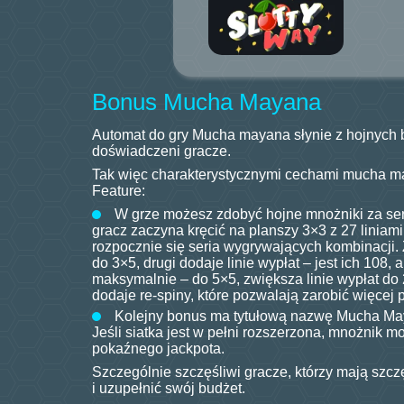
Bonus Mucha Mayana
Automat do gry Mucha mayana słynie z hojnych b
doświadczeni gracze.
Tak więc charakterystycznymi cechami mucha 
Feature:
W grze możesz zdobyć hojne mnożniki za ser
gracz zaczyna kręcić na planszy 3×3 z 27 linia
rozpocznie się seria wygrywających kombinacji.
do 3×5, drugi dodaje linie wypłat – jest ich 108,
maksymalnie – do 5×5, zwiększa linie wypłat do
dodaje re-spiny, które pozwalają zarobić więce
Kolejny bonus ma tytułową nazwę Mucha May
Jeśli siatka jest w pełni rozszerzona, mnożnik 
pokaźnego jackpota.
Szczególnie szczęśliwi gracze, którzy mają szc
i uzupełnić swój budżet.