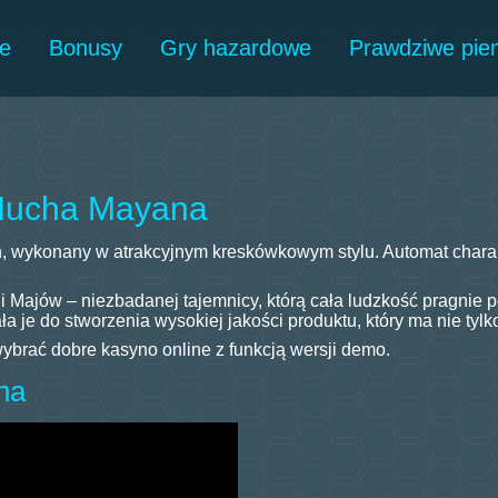
ne
Bonusy
Gry hazardowe
Prawdziwe pie
 Mucha Mayana
, wykonany w atrakcyjnym kreskówkowym stylu. Automat charak
i Majów – niezbadanej tajemnicy, którą cała ludzkość pragnie poz
ła je do stworzenia wysokiej jakości produktu, który ma nie ty
brać dobre kasyno online z funkcją wersji demo.
na