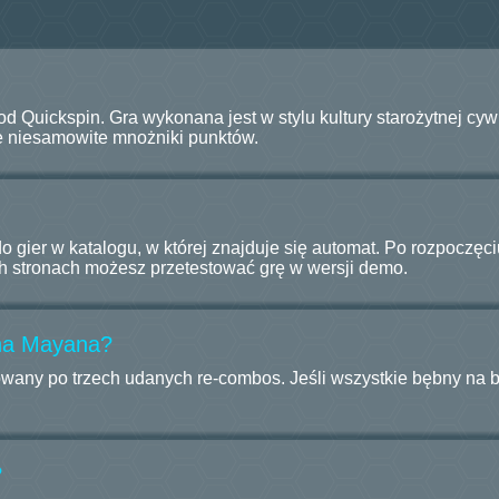
d Quickspin. Gra wykonana jest w stylu kultury starożytnej cy
kże niesamowite mnożniki punktów.
 gier w katalogu, w której znajduje się automat. Po rozpoczęc
ch stronach możesz przetestować grę w wersji demo.
ha Mayana?
ny po trzech udanych re-combos. Jeśli wszystkie bębny na b
?