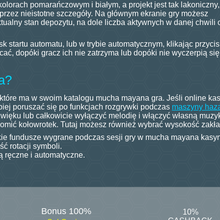
olorach pomarańczowym i białym, a projekt jest tak lakoniczny,
i przez nieistotne szczegóły. Na głównym ekranie gry możesz
tualny stan depozytu, na dole liczba aktywnych w danej chwili 
sk startu automatu, lub w trybie automatycznym, klikając przycis
cać, dopóki gracz ich nie zatrzyma lub dopóki nie wyczerpią się
a?
 które ma w swoim katalogu mucha mayana gra. Jeśli online k
iej poruszać się po funkcjach rozgrywki podczas
maszyny haza
ięku lub całkowicie wyłączyć melodię i włączyć własną muzyk
ruchomić kołowrotek. Tutaj możesz również wybrać wysokość za
ie fundusze wygrane podczas sesji gry w mucha mayana kasyn
ść rotacji symboli.
są ręczne i automatyczne.
Bonus 100%
10%