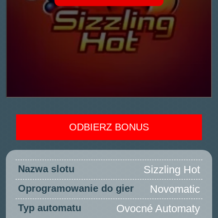
ODBIERZ BONUS
Nazwa slotu
Sizzling Hot
Oprogramowanie do gier
Novomatic
Typ automatu
Ovocné Automaty