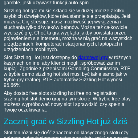
gamble, jeśli używasz funkcji auto-spin.
Sizzling hot gra music składa się w dużej mierze z kilku
szybkich dźwięków, które nieustannie się przeplatają. Jeśli
muzyka Cię stresuje, masz możliwość jej wyłączenia i
słuchania tylko dźwięków bębnów. Można też całkowicie
wyciszyć grę. Choć ta gra wygląda jakby powstała przed
pojawieniem się internetu, można w nią grać na wszystkich
urządzeniach: komputerach stacjonarnych, laptopach i
urządzeniach mobilnych.
Slot Sizzling Hot jest dostępny do
darmowej gry
w różnych
kasynach online, aby klienci mogli „spróbować zanim
kupią”. Zgodnie z przepisami Gambling Commission, RTP
w trybie demo sizzling hot slot musi być takie samo jak w
trybie gry realnej. RTP automatów Sizzling Hot wynosi
95,66%.
Aby dostać free slots sizzling hot free no registration
sizzling hot slot demo graj na tym slocie. W trybie free play
możesz wypróbować nowy slot i sprawdzić, czy spełnia
Twoje oczekiwania.
Zacznij grać w Sizzling Hot już dziś
Slot ten różni się dość znacznie od klasycznego slotu czy