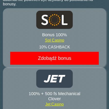
bonusy.
Bonus 100%
Sol Casino
10% CASHBACK
Zdobądź bonus
100% + 500 fs Mechanical
Clover
Jet Casino