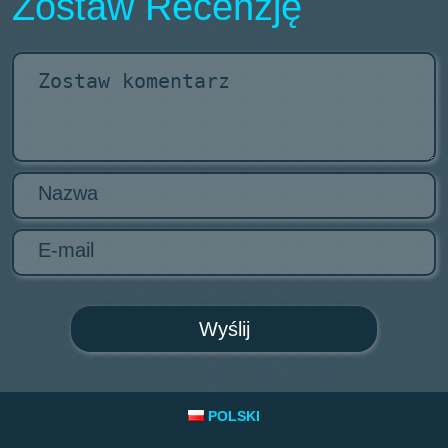
Zostaw Recenzję
Języki
English, Spanish, French, Czech, German, Greek,
Polish, Italian, Norwegian, Slovak, Slovenian,
Romanian, Portuguese, Portuguese, Croatian, Danish,
Finnish, Korean, Macedonian, Serbian, Albanian
Metody wpłat
Blik, Credit Card, Neteller, Paysafecard, Skrill,
Cryptocurrency
Metody wypłaty
Neteller, Skrill, Cryptocurrency
Oprogramowanie
NetEnt, Novomatic, Merkur Gaming, Evolution Gaming,
Pragmatic Play, Yggdrasil Gaming, Quickspin,
Thunderkick, Red Tiger Gaming, Big Time Gaming,
POLSKI
Playson, Evoplay, Push Gaming, GameArt, Endorphina,
Spinomenal, Booming Games, Tom Horn, Booongo