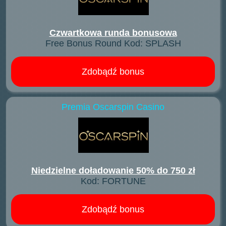
Czwartkowa runda bonusowa
Free Bonus Round Kod: SPLASH
Zdobądź bonus
Premia Oscarspin Casino
Niedzielne doładowanie 50% do 750 zł
Kod: FORTUNE
Zdobądź bonus