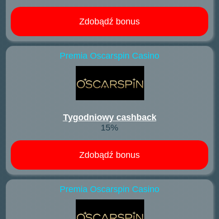
Zdobądź bonus
Premia Oscarspin Casino
Tygodniowy cashback
15%
Zdobądź bonus
Premia Oscarspin Casino